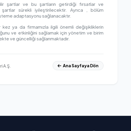
bilir şartlar ve bu şartların getirdiği fırsatlar ve
şartlar sürekli iyileştirilecektir. Ayrıca , bölüm
u sisteme adaptasyonu sağlanacaktır.
r kez ya da firmamızla ilgili önemli değişikliklerin
unu ve etkinliğini sağlamak için yönetim ve birim
mekte ve güncelliği sağlanmaktadır.
Ana Sayfaya Dön
i A.Ş.