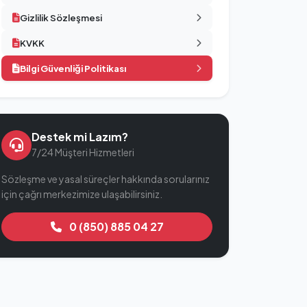
Gizlilik Sözleşmesi
KVKK
Bilgi Güvenliği Politikası
Destek mi Lazım?
7/24 Müşteri Hizmetleri
Sözleşme ve yasal süreçler hakkında sorularınız
için çağrı merkezimize ulaşabilirsiniz.
0 (850) 885 04 27