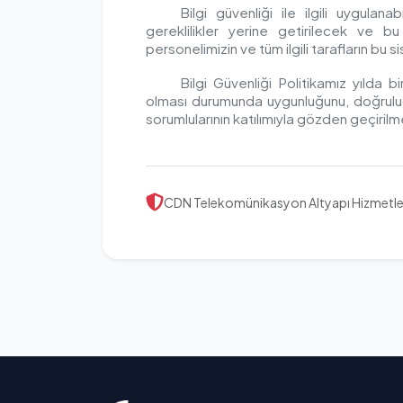
Bilgi güvenliği ile ilgili uygulana
gereklilikler yerine getirilecek ve bu 
personelimizin ve tüm ilgili tarafların b
Bilgi Güvenliği Politikamız yılda bi
olması durumunda uygunluğunu, doğruluğ
sorumlularının katılımıyla gözden geçiril
CDN Telekomünikasyon Altyapı Hizmetler