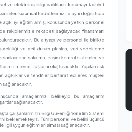
el ve elektronik bilgi varlıklarını korumayı taahhüt
ksinimleri kurumsal hedeflerimiz ile aynı doğrultuda
açık, iyi eğitim almış, konusunda yetkin personel
nde rakiplerimizle rekabeti sağlayacak finansmanı
ulunduracaktır. Bu altyapı ve personel ile birlikte
ürekliliği ve acil durum planları, veri yedekleme
orsanlarından sakınma, erişim kontrol sistemleri ve
etlerimizin temel taşlarını oluşturacaktır. Yapılan risk
 açıklıklar ve tehditler bertaraf edilerek müşteri
im sağlanacaktır.
onucunda amaçlarımızı belirleyip bu amaçlarım
 şartlar sağlanacaktır.
aşta çalışanlarımızın Bilgi Güvenliği Yönetim Sistemi
erini beklemekteyiz. Tüm personel ve belirli üçüncü
le ilgili uygun eğitimleri alması sağlanacaktır.