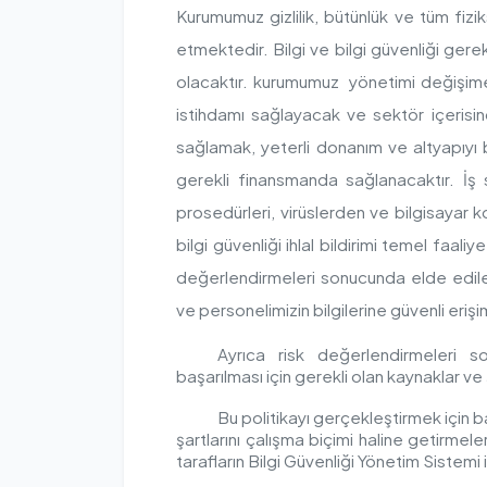
Kurumumuz gizlilik, bütünlük ve tüm fiziks
etmektedir. Bilgi ve bilgi güvenliği gere
olacaktır. kurumumuz yönetimi değişime 
istihdamı sağlayacak ve sektör içerisi
sağlamak, yeterli donanım ve altyapıyı b
gerekli finansmanda sağlanacaktır. İş s
prosedürleri, virüslerden ve bilgisayar k
bilgi güvenliği ihlal bildirimi temel faaliy
değerlendirmeleri sonucunda elde edilen
ve personelimizin bilgilerine güvenli eriş
Ayrıca risk değerlendirmeleri s
başarılması için gerekli olan kaynaklar ve
Bu politikayı gerçekleştirmek için b
şartlarını çalışma biçimi haline getirmel
tarafların Bilgi Güvenliği Yönetim Sistemi i